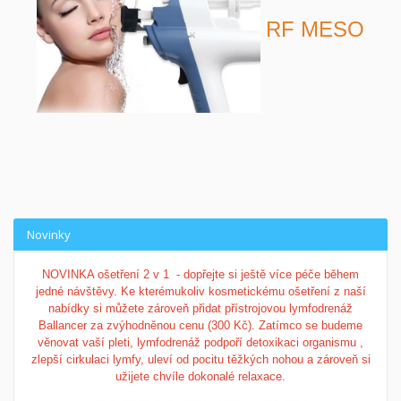
RF MESO
Novinky
NOVINKA ošetření 2 v 1 - dopřejte si ještě více péče během
jedné návštěvy. Ke kterémukoliv kosmetickému ošetření z naší
nabídky si můžete zároveň přidat přístrojovou lymfodrenáž
Ballancer za zvýhodněnou cenu (300 Kč).
Zatímco se budeme
věnovat vaší pleti, lymfodrenáž podpoří detoxikaci organismu ,
zlepší cirkulaci lymfy, uleví od pocitu těžkých nohou a zároveň si
užijete chvíle dokonalé relaxace.