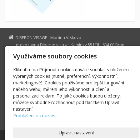
DIBERON VISAGE - Martina Vršková
provozovna Diberon visage, Kamínky 551/3b, 634 00 Brno -
Nový Lískovec
Využíváme soubory cookies
47128747
IČ
diberon-visage@email.cz
Kliknutím na Přijmout cookies dáváte souhlas s uložením
vybraných cookies (nutné, preferenční, výkonnostní,
+420 770 62 56 56
marketingové). Cookies používáme pro lepší fungování
O nás
našeho webu, měření jeho výkonnosti a cílení a
ošetření
personalizaci reklam. To jaké cookies budou uloženy,
kontakt|rezervace
můžete svobodně rozhodnout pod tlačítkem Upravit
ceník - dárkové poukazy
nastavení.
Prohlášení o cookies.
dotazy
kontaktní formulář
Upravit nastavení
© 2026
DIBERON VISAGE - Martina Vršková
- Centrum estetické péče