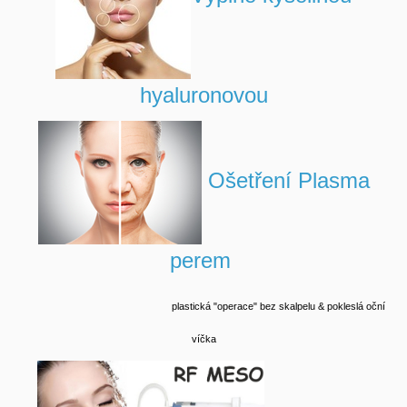
hyaluronovou
Ošetření Plasma
perem
plastická "operace" bez skalpelu & pokleslá oční
víčka