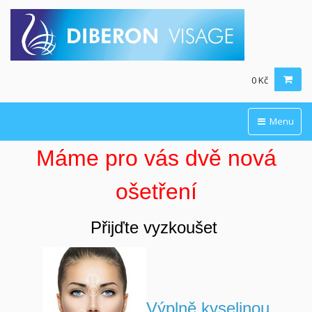
0 Kč
Menu
Máme pro vás dvě nová
ošetření
Přijďte vyzkoušet
Výplně kyselinou