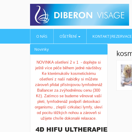
O NÁS
OŠETŘENÍ
KONTAKT|REZERVACE
Novinky
kos
NOVINKA ošetření 2 v 1 - dopřejte si
ještě více péče během jedné návštěvy.
Ke kterémukoliv kosmetickému
ošetření z naší nabídky si můžete
zároveň přidat přístrojovou lymfodrenáž
Ballancer za zvýhodněnou cenu (300
Kč).
Zatímco se budeme věnovat vaší
pleti, lymfodrenáž podpoří detoxikaci
organismu , zlepší cirkulaci lymfy, uleví
od pocitu těžkých nohou a zároveň si
užijete chvíle dokonalé relaxace.